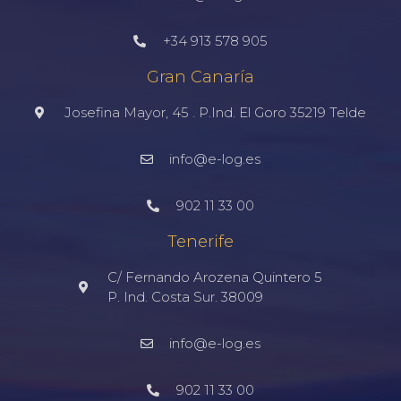
+34 913 578 905
Gran Canaría
Josefina Mayor, 45 . P.Ind. El Goro 35219 Telde
info@e-log.es
902 11 33 00
Tenerife
C/ Fernando Arozena Quintero 5
P. Ind. Costa Sur. 38009
info@e-log.es
902 11 33 00