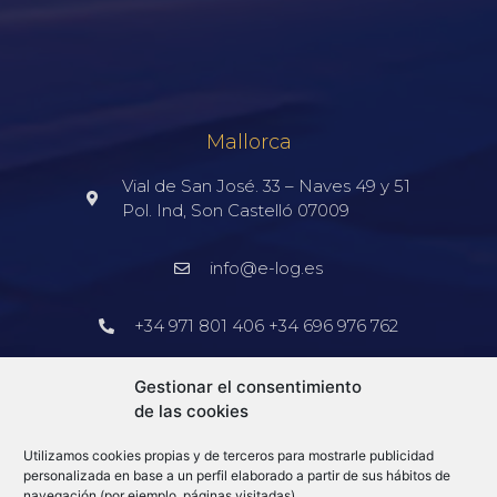
Mallorca
Vial de San José. 33 – Naves 49 y 51
Pol. Ind, Son Castelló 07009
info@e-log.es
+34 971 801 406 +34 696 976 762
Barcelona
Gestionar el consentimiento
de las cookies
+34 913 578 905
Utilizamos cookies propias y de terceros para mostrarle publicidad
info@e-log.es
personalizada en base a un perfil elaborado a partir de sus hábitos de
navegación (por ejemplo, páginas visitadas).