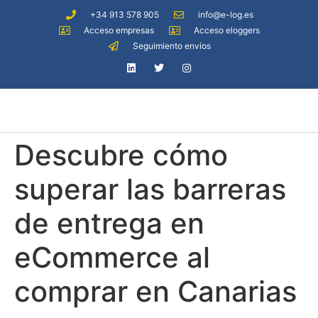
+34 913 578 905
info@e-log.es
Acceso empresas
Acceso eloggers
Seguimiento envíos
Descubre cómo
superar las barreras
de entrega en
eCommerce al
comprar en Canarias