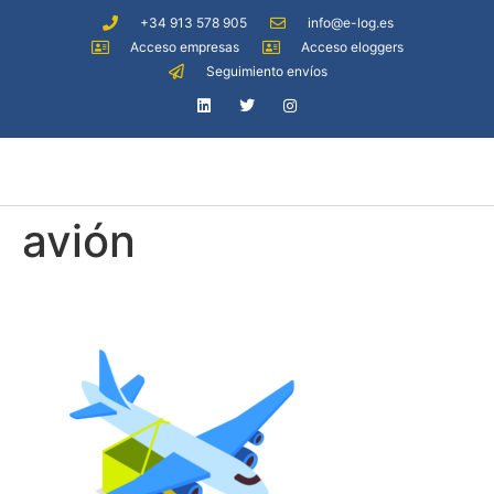
+34 913 578 905
info@e-log.es
Acceso empresas
Acceso eloggers
Seguimiento envíos
avión