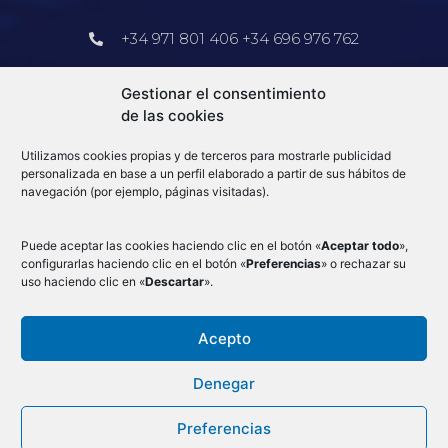
+34 971 801 406 +34 696 976 762
Barcelona
Gestionar el consentimiento
de las cookies
+34 913 578 905
Utilizamos cookies propias y de terceros para mostrarle publicidad
info@e-log.es
personalizada en base a un perfil elaborado a partir de sus hábitos de
navegación (por ejemplo, páginas visitadas).
Blog
Puede aceptar las cookies haciendo clic en el botón «
Aceptar todo
»,
configurarlas haciendo clic en el botón «
Preferencias
» o rechazar su
uso haciendo clic en «
Descartar
».
Acepto
Condiciones Generales
–
Aduanas
–
Mercancias por avión
–
Aviso Legal
–
Denegar
Cookies
–
Política de privacidad
–
Canal de denuncias
–
Preferencias
Ⓒ 2023 - e-log Todos los derechos reservados