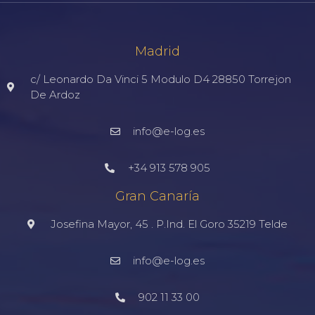
Madrid
c/ Leonardo Da Vinci 5 Modulo D4 28850 Torrejon
De Ardoz
info@e-log.es
+34 913 578 905
Gran Canaría
Josefina Mayor, 45 . P.Ind. El Goro 35219 Telde
info@e-log.es
902 11 33 00