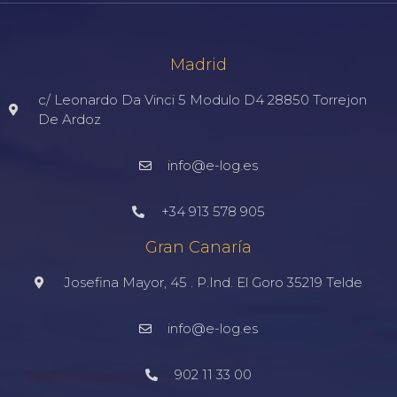
Madrid
c/ Leonardo Da Vinci 5 Modulo D4 28850 Torrejon
De Ardoz
info@e-log.es
+34 913 578 905
Gran Canaría
Josefina Mayor, 45 . P.Ind. El Goro 35219 Telde
info@e-log.es
902 11 33 00