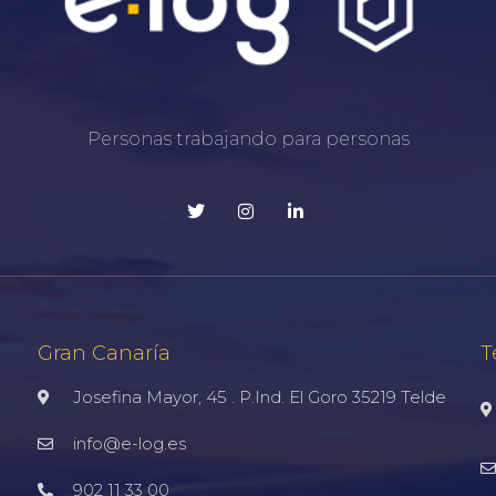
Personas trabajando para personas
Gran Canaría
T
Josefina Mayor, 45 . P.Ind. El Goro 35219 Telde
info@e-log.es
902 11 33 00