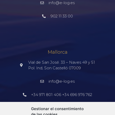
info@e-log.es
902 11 33 00
Mallorca
Vial de San José. 33 – Naves 49 y 51
Pol. Ind, Son Castelló 07009
info@e-log.es
+34 971 801 406 +34 696 976 762
Barcelona
Gestionar el consentimiento
de las cookies