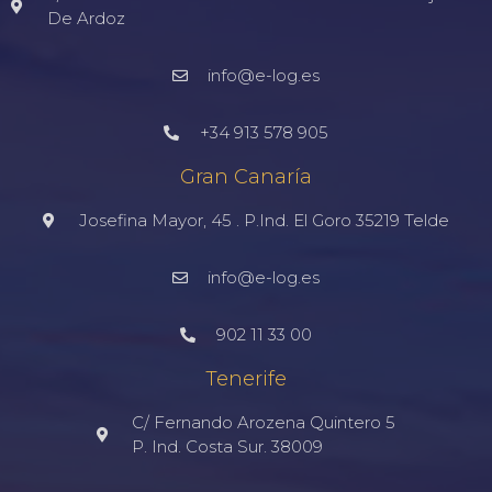
De Ardoz
info@e-log.es
+34 913 578 905
Gran Canaría
Josefina Mayor, 45 . P.Ind. El Goro 35219 Telde
info@e-log.es
902 11 33 00
Tenerife
C/ Fernando Arozena Quintero 5
P. Ind. Costa Sur. 38009