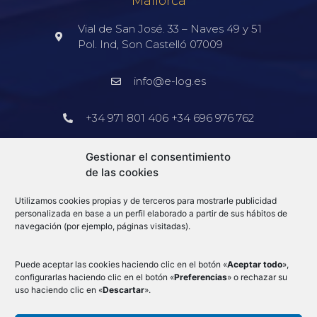
Mallorca
Vial de San José. 33 – Naves 49 y 51
Pol. Ind, Son Castelló 07009
info@e-log.es
+34 971 801 406 +34 696 976 762
Barcelona
Gestionar el consentimiento
de las cookies
+34 913 578 905
Utilizamos cookies propias y de terceros para mostrarle publicidad
info@e-log.es
personalizada en base a un perfil elaborado a partir de sus hábitos de
navegación (por ejemplo, páginas visitadas).
Blog
Puede aceptar las cookies haciendo clic en el botón «
Aceptar todo
»,
configurarlas haciendo clic en el botón «
Preferencias
» o rechazar su
uso haciendo clic en «
Descartar
».