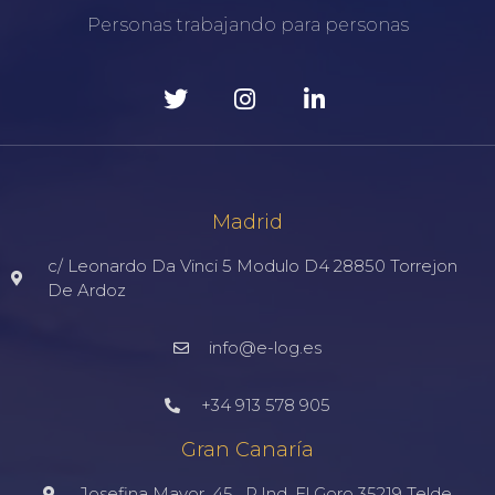
Personas trabajando para personas
Madrid
c/ Leonardo Da Vinci 5 Modulo D4 28850 Torrejon
De Ardoz
info@e-log.es
+34 913 578 905
Gran Canaría
Josefina Mayor, 45 . P.Ind. El Goro 35219 Telde