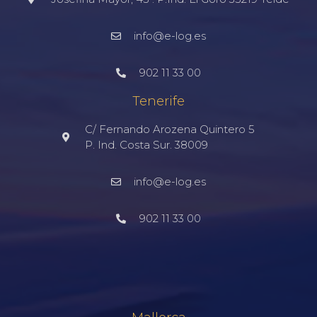
info@e-log.es
902 11 33 00
Tenerife
C/ Fernando Arozena Quintero 5
P. Ind. Costa Sur. 38009
info@e-log.es
902 11 33 00