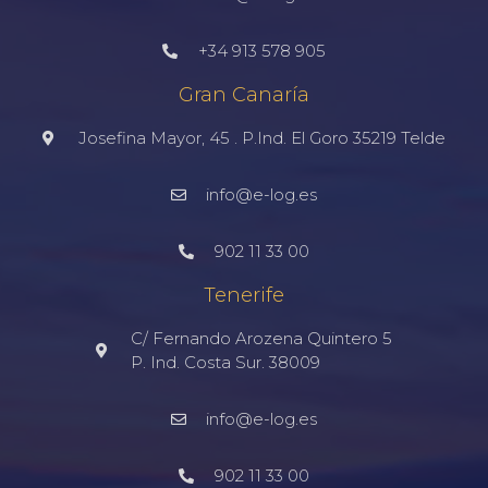
+34 913 578 905
Gran Canaría
Josefina Mayor, 45 . P.Ind. El Goro 35219 Telde
info@e-log.es
902 11 33 00
Tenerife
C/ Fernando Arozena Quintero 5
P. Ind. Costa Sur. 38009
info@e-log.es
902 11 33 00