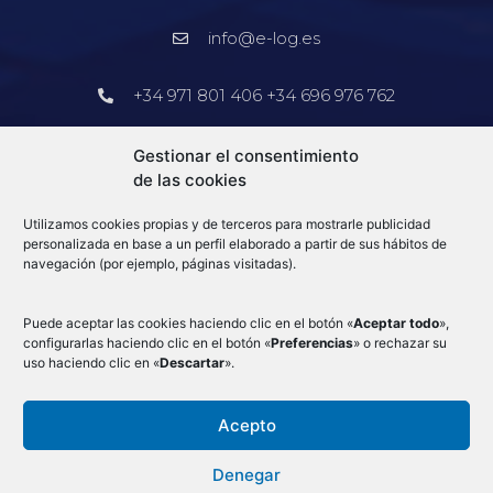
info@e-log.es
+34 971 801 406 +34 696 976 762
Barcelona
Gestionar el consentimiento
de las cookies
+34 913 578 905
Utilizamos cookies propias y de terceros para mostrarle publicidad
info@e-log.es
personalizada en base a un perfil elaborado a partir de sus hábitos de
navegación (por ejemplo, páginas visitadas).
Blog
Puede aceptar las cookies haciendo clic en el botón «
Aceptar todo
»,
configurarlas haciendo clic en el botón «
Preferencias
» o rechazar su
uso haciendo clic en «
Descartar
».
Acepto
Condiciones Generales
–
Aduanas
–
Mercancias por avión
–
Aviso Legal
–
Denegar
Cookies
–
Política de privacidad
–
Canal de denuncias
–