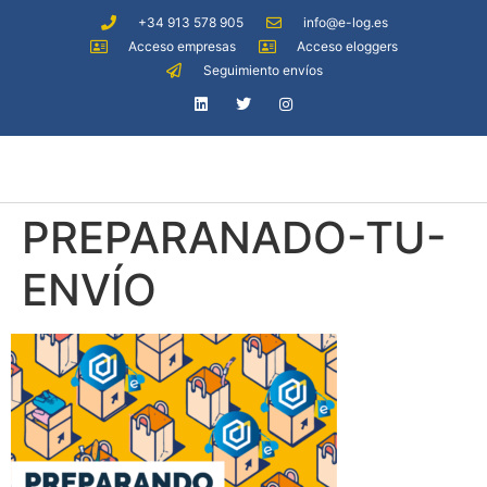
+34 913 578 905
info@e-log.es
Acceso empresas
Acceso eloggers
Seguimiento envíos
PREPARANADO-TU-
ENVÍO