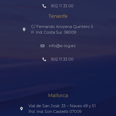
902 11 33 00
Tenerife
C/ Fernando Arozena Quintero 5
P. Ind. Costa Sur. 38009
info@e-log.es
902 11 33 00
Mallorca
Vial de San José. 33 – Naves 49 y 51
Pol. Ind, Son Castelló 07009