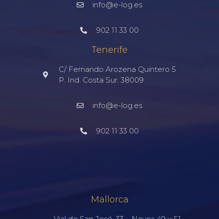
info@e-log.es
902 11 33 00
Tenerife
C/ Fernando Arozena Quintero 5
P. Ind. Costa Sur. 38009
info@e-log.es
902 11 33 00
Mallorca
Vial de San José. 33 – Naves 49 y 51