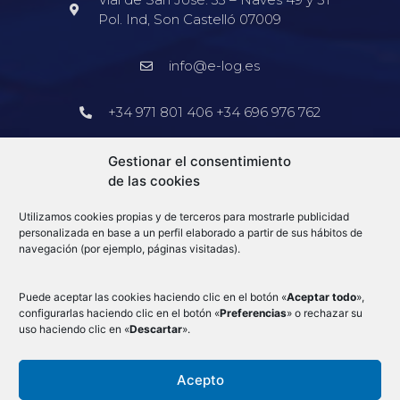
Pol. Ind, Son Castelló 07009
info@e-log.es
+34 971 801 406 +34 696 976 762
Barcelona
Gestionar el consentimiento
de las cookies
+34 913 578 905
Utilizamos cookies propias y de terceros para mostrarle publicidad
info@e-log.es
personalizada en base a un perfil elaborado a partir de sus hábitos de
navegación (por ejemplo, páginas visitadas).
Blog
Puede aceptar las cookies haciendo clic en el botón «
Aceptar todo
»,
configurarlas haciendo clic en el botón «
Preferencias
» o rechazar su
uso haciendo clic en «
Descartar
».
Acepto