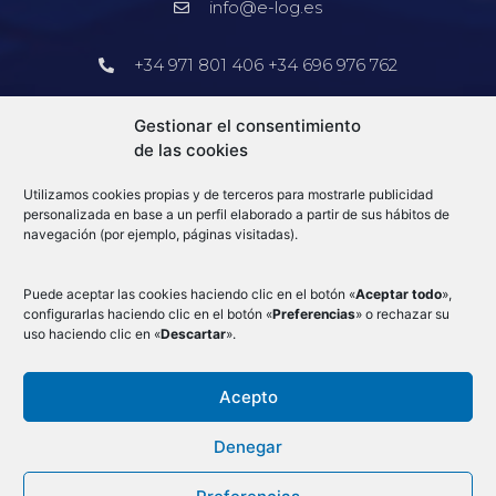
info@e-log.es
+34 971 801 406 +34 696 976 762
Barcelona
Gestionar el consentimiento
de las cookies
+34 913 578 905
Utilizamos cookies propias y de terceros para mostrarle publicidad
info@e-log.es
personalizada en base a un perfil elaborado a partir de sus hábitos de
navegación (por ejemplo, páginas visitadas).
Blog
Puede aceptar las cookies haciendo clic en el botón «
Aceptar todo
»,
configurarlas haciendo clic en el botón «
Preferencias
» o rechazar su
uso haciendo clic en «
Descartar
».
Acepto
Condiciones Generales
–
Aduanas
–
Mercancias por avión
–
Aviso Legal
–
Denegar
Cookies
–
Política de privacidad
–
Canal de denuncias
–