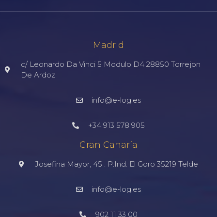
Madrid
c/ Leonardo Da Vinci 5 Modulo D4 28850 Torrejon
De Ardoz
info@e-log.es
+34 913 578 905
Gran Canaría
Josefina Mayor, 45 . P.Ind. El Goro 35219 Telde
info@e-log.es
902 11 33 00