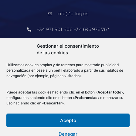
info@e-log.es
+34 971 801 406 +34 696 976 762
Barcelona
Gestionar el consentimiento
de las cookies
+34 913 578 905
Utilizamos cookies propias y de terceros para mostrarle publicidad
info@e-log.es
personalizada en base a un perfil elaborado a partir de sus hábitos de
navegación (por ejemplo, páginas visitadas).
Blog
Puede aceptar las cookies haciendo clic en el botón «
Aceptar todo
»,
configurarlas haciendo clic en el botón «
Preferencias
» o rechazar su
uso haciendo clic en «
Descartar
».
Acepto
Condiciones Generales
–
Aduanas
–
Mercancias por avión
–
Aviso Legal
–
Denegar