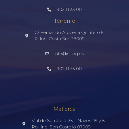
902 11 33 00
Tenerife
C/ Fernando Arozena Quintero 5
P. Ind. Costa Sur. 38009
info@e-log.es
902 11 33 00
Mallorca
Vial de San José. 33 – Naves 49 y 51
Pol. Ind, Son Castelló 07009