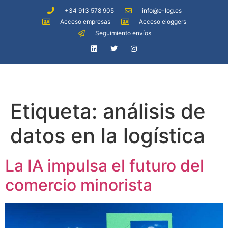
+34 913 578 905
info@e-log.es
Acceso empresas
Acceso eloggers
Seguimiento envíos
Etiqueta:
análisis de
datos en la logística
La IA impulsa el futuro del
comercio minorista