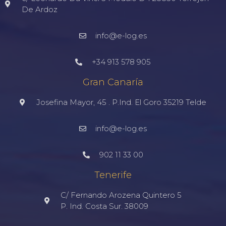
De Ardoz
info@e-log.es
+34 913 578 905
Gran Canaría
Josefina Mayor, 45 . P.Ind. El Goro 35219 Telde
info@e-log.es
902 11 33 00
Tenerife
C/ Fernando Arozena Quintero 5
P. Ind. Costa Sur. 38009