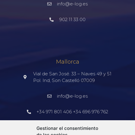
info@e-log.es
902 11 33 00
Mallorca
Vial de San José. 33 – Naves 49 y 51
Pol. Ind, Son Castelló 07009
info@e-log.es
+34 971 801 406 +34 696 976 762
Barcelona
Gestionar el consentimiento
de las cookies