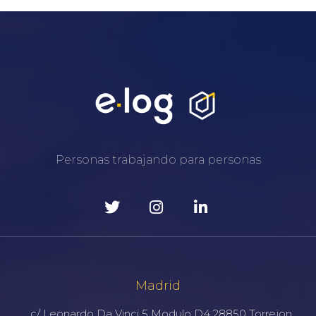
Personas trabajando para personas
Madrid
c/ Leonardo Da Vinci 5 Modulo D4 28850 Torrejon