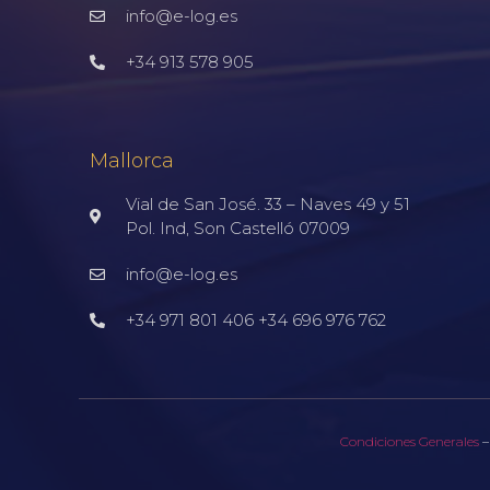
info@e-log.es
+34 913 578 905
Mallorca
Vial de San José. 33 – Naves 49 y 51
Pol. Ind, Son Castelló 07009
info@e-log.es
+34 971 801 406 +34 696 976 762
Condiciones Generales