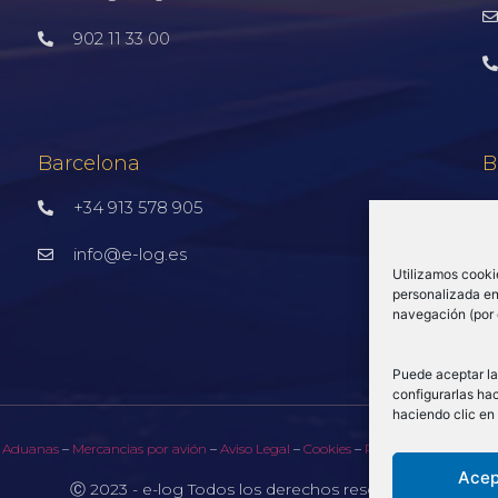
902 11 33 00
Barcelona
B
+34 913 578 905
info@e-log.es
Utilizamos cooki
personalizada en 
navegación (por 
Puede aceptar la
configurarlas hac
haciendo clic en
–
Aduanas
–
Mercancias por avión
–
Aviso Legal
–
Cookies
–
Política de privacid
Acep
Ⓒ 2023 - e-log Todos los derechos reservados