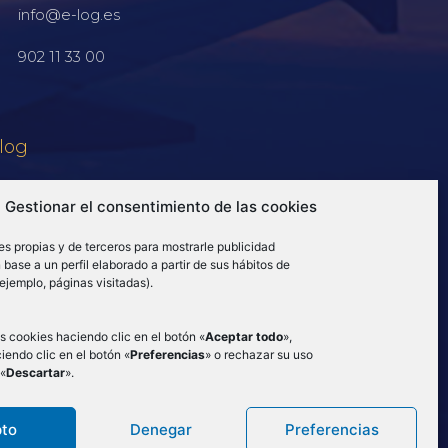
info@e-log.es
902 11 33 00
log
Gestionar el consentimiento de las cookies
es propias y de terceros para mostrarle publicidad
base a un perfil elaborado a partir de sus hábitos de
ejemplo, páginas visitadas).
s cookies haciendo clic en el botón «
Aceptar todo
»,
iendo clic en el botón «
Preferencias
» o rechazar su uso
 «
Descartar
».
ad
–
Canal de denuncias
–
to
Denegar
Preferencias