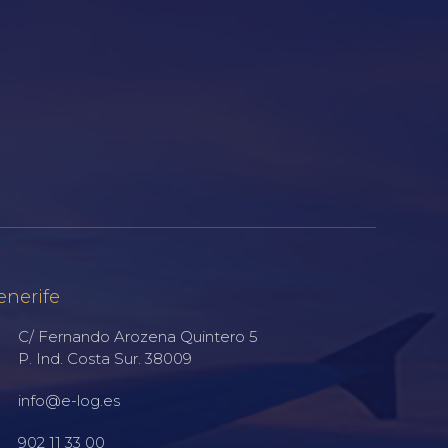
enerife
C/ Fernando Arozena Quintero 5
P. Ind. Costa Sur. 38009
info@e-log.es
902 11 33 00