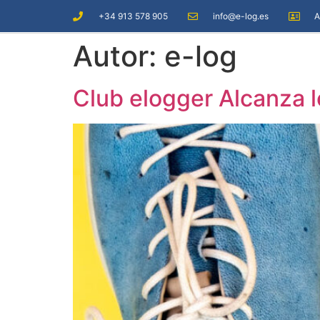
+34 913 578 905
info@e-log.es
A
Autor:
e-log
Club elogger Alcanza 