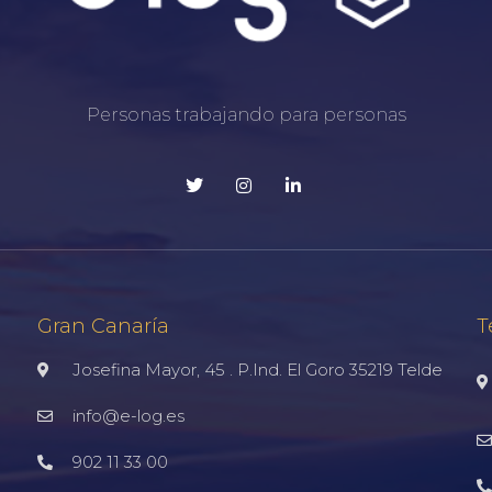
Personas trabajando para personas
Gran Canaría
T
Josefina Mayor, 45 . P.Ind. El Goro 35219 Telde
info@e-log.es
902 11 33 00