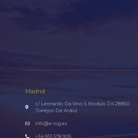
Madrid
c/ Leonardo Da Vinci 5 Modulo D4 28850
Torrejon De Ardoz
info@e-log.es
+34 913 578 905