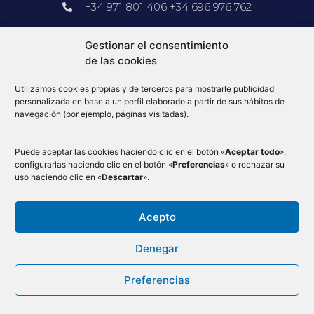
+34 971 801 406 +34 696 976 762
Barcelona
Gestionar el consentimiento
de las cookies
+34 913 578 905
Utilizamos cookies propias y de terceros para mostrarle publicidad
info@e-log.es
personalizada en base a un perfil elaborado a partir de sus hábitos de
navegación (por ejemplo, páginas visitadas).
Blog
Puede aceptar las cookies haciendo clic en el botón «
Aceptar todo
»,
configurarlas haciendo clic en el botón «
Preferencias
» o rechazar su
uso haciendo clic en «
Descartar
».
Acepto
Condiciones Generales
–
Aduanas
–
Mercancias por avión
–
Aviso Legal
–
Denegar
Cookies
–
Política de privacidad
–
Canal de denuncias
–
Preferencias
Ⓒ 2023 - e-log Todos los derechos reservados