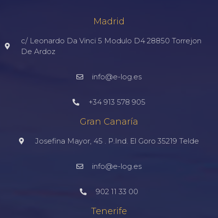
Madrid
c/ Leonardo Da Vinci 5 Modulo D4 28850 Torrejon
De Ardoz
info@e-log.es
+34 913 578 905
Gran Canaría
Josefina Mayor, 45 . P.Ind. El Goro 35219 Telde
info@e-log.es
902 11 33 00
Tenerife