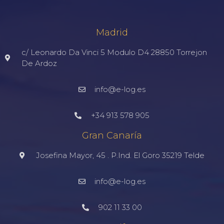
Madrid
c/ Leonardo Da Vinci 5 Modulo D4 28850 Torrejon
De Ardoz
info@e-log.es
+34 913 578 905
Gran Canaría
Josefina Mayor, 45 . P.Ind. El Goro 35219 Telde
info@e-log.es
902 11 33 00