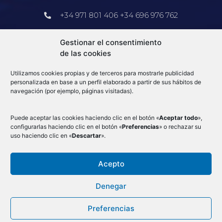
+34 971 801 406 +34 696 976 762
Barcelona
Gestionar el consentimiento
de las cookies
+34 913 578 905
Utilizamos cookies propias y de terceros para mostrarle publicidad
info@e-log.es
personalizada en base a un perfil elaborado a partir de sus hábitos de
navegación (por ejemplo, páginas visitadas).
Blog
Puede aceptar las cookies haciendo clic en el botón «
Aceptar todo
»,
configurarlas haciendo clic en el botón «
Preferencias
» o rechazar su
uso haciendo clic en «
Descartar
».
Acepto
Condiciones Generales
–
Aduanas
–
Mercancias por avión
–
Aviso Legal
–
Denegar
Cookies
–
Política de privacidad
–
Canal de denuncias
–
Preferencias
Ⓒ 2023 - e-log Todos los derechos reservados