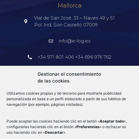
Mallorca
Vial de San José. 33 – Naves 49 y 51
Pol. Ind, Son Castelló 07009
info@e-log.es
+34 971 801 406 +34 696 976 762
Barcelona
Gestionar el consentimiento
de las cookies
+34 913 578 905
Utilizamos cookies propias y de terceros para mostrarle publicidad
info@e-log.es
personalizada en base a un perfil elaborado a partir de sus hábitos de
navegación (por ejemplo, páginas visitadas).
Blog
Puede aceptar las cookies haciendo clic en el botón «
Aceptar todo
»,
configurarlas haciendo clic en el botón «
Preferencias
» o rechazar su
uso haciendo clic en «
Descartar
».