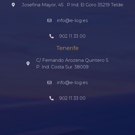
Josefina Mayor, 45 . P.Ind. El Goro 35219 Telde
info@e-log.es
902 11 33 00
Tenerife
C/ Fernando Arozena Quintero 5
P. Ind. Costa Sur. 38009
info@e-log.es
902 11 33 00