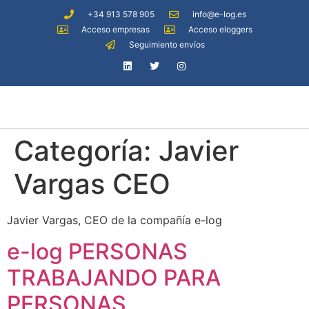
+34 913 578 905
info@e-log.es
Acceso empresas
Acceso eloggers
Seguimiento envíos
Categoría:
Javier
Vargas CEO
Javier Vargas, CEO de la compañía e-log
e-log PERSONAS
TRABAJANDO PARA
PERSONAS