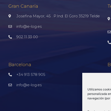
Gran Canaría
T
Josefina Mayor, 45 . P.Ind. El Goro 35219 Telde
info@e-log.es
902 11 33 00
Barcelona
B
+34 913 578 905
info@e-log.es
Utilizamos cooki
personalizada en 
navegación (por 