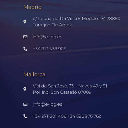
Madrid
c/ Leonardo Da Vinci 5 Modulo D4 28850
Torrejon De Ardoz
info@e-log.es
+34 913 578 905
Mallorca
Vial de San José. 33 – Naves 49 y 51
Pol. Ind, Son Castelló 07009
info@e-log.es
+34 971 801 406 +34 696 976 762