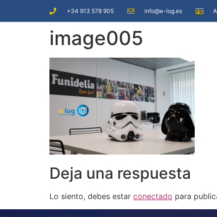
+34 913 578 905
info@e-log.es
A
image005
Deja una respuesta
Lo siento, debes estar
conectado
para public