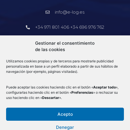
info@e-log.es
+34 971 801 406 +34 696 976 762
Barcelona
Gestionar el consentimiento
de las cookies
+34 913 578 905
Utilizamos cookies propias y de terceros para mostrarle publicidad
info@e-log.es
personalizada en base a un perfil elaborado a partir de sus hábitos de
navegación (por ejemplo, páginas visitadas).
Blog
Puede aceptar las cookies haciendo clic en el botón «
Aceptar todo
»,
configurarlas haciendo clic en el botón «
Preferencias
» o rechazar su
uso haciendo clic en «
Descartar
».
Acepto
Condiciones Generales
–
Aduanas
–
Mercancias por avión
–
Aviso Legal
–
Denegar