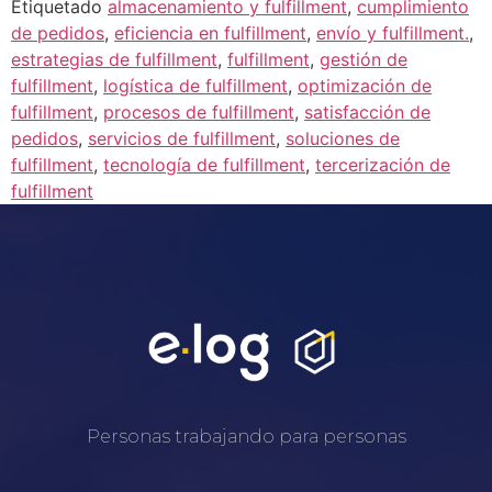
Etiquetado
almacenamiento y fulfillment
,
cumplimiento
de pedidos
,
eficiencia en fulfillment
,
envío y fulfillment.
,
estrategias de fulfillment
,
fulfillment
,
gestión de
fulfillment
,
logística de fulfillment
,
optimización de
fulfillment
,
procesos de fulfillment
,
satisfacción de
pedidos
,
servicios de fulfillment
,
soluciones de
fulfillment
,
tecnología de fulfillment
,
tercerización de
fulfillment
Personas trabajando para personas