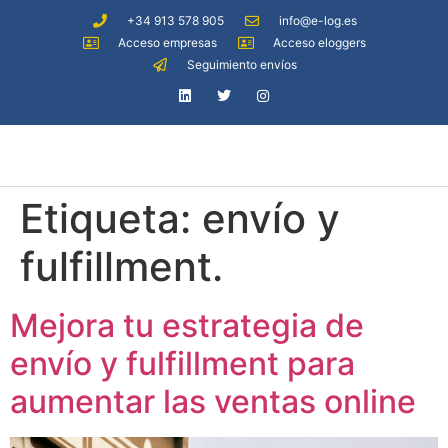
+34 913 578 905
info@e-log.es
Acceso empresas
Acceso eloggers
Seguimiento envíos
Etiqueta:
envío y
fulfillment.
Mejora tu estrategia de
envío y fulfillment para
aumentar las ventas online