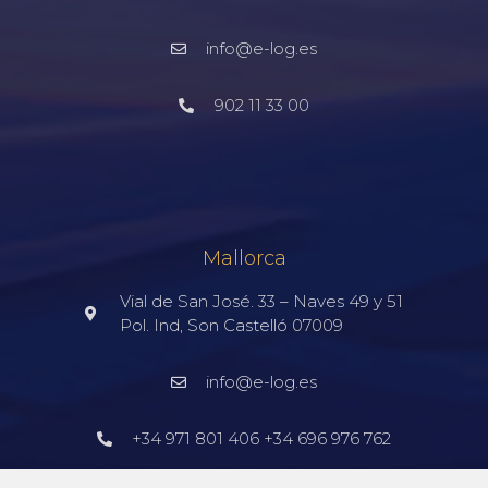
info@e-log.es
902 11 33 00
Mallorca
Vial de San José. 33 – Naves 49 y 51
Pol. Ind, Son Castelló 07009
info@e-log.es
+34 971 801 406 +34 696 976 762
Barcelona