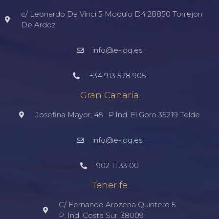
c/ Leonardo Da Vinci 5 Modulo D4 28850 Torrejon
De Ardoz
info@e-log.es
+34 913 578 905
Gran Canaría
Josefina Mayor, 45 . P.Ind. El Goro 35219 Telde
info@e-log.es
902 11 33 00
Tenerife
C/ Fernando Arozena Quintero 5
P. Ind. Costa Sur. 38009