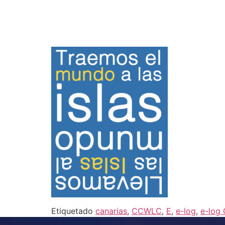
Etiquetado
canarias
,
CCWLC
,
E
,
e-log
,
e-log 