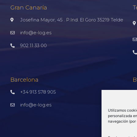
Gran Canaría
T
Josefina Mayor, 45 . P.Ind. El Goro 35219 Telde
info@e-log.es
902 11 33 00
Barcelona
B
+34 913 578 905
info@e-log.es
Utilizamos cooki
personalizada en 
navegación (por 