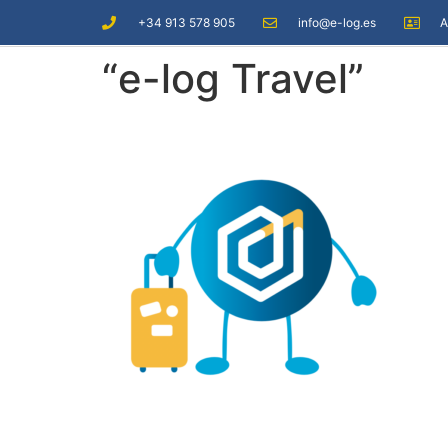
+34 913 578 905
info@e-log.es
A
“e-log Travel”