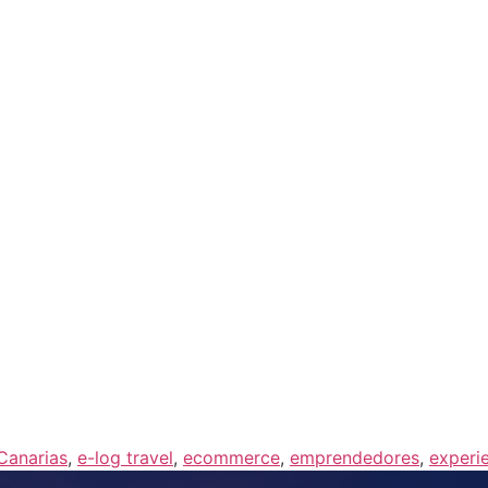
Canarias
,
e-log travel
,
ecommerce
,
emprendedores
,
experi