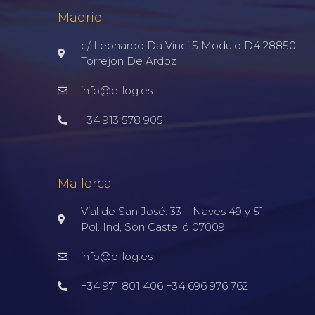
Madrid
c/ Leonardo Da Vinci 5 Modulo D4 28850
Torrejon De Ardoz
info@e-log.es
+34 913 578 905
Mallorca
Vial de San José. 33 – Naves 49 y 51
Pol. Ind, Son Castelló 07009
info@e-log.es
+34 971 801 406 +34 696 976 762