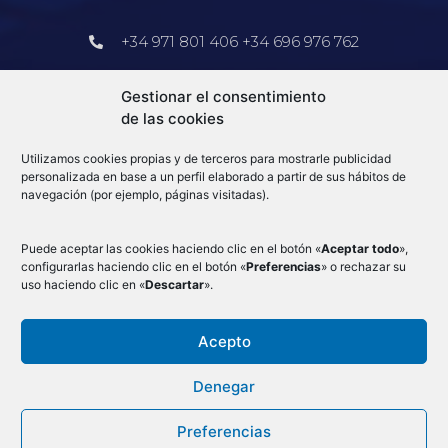
+34 971 801 406 +34 696 976 762
Barcelona
Gestionar el consentimiento
de las cookies
+34 913 578 905
Utilizamos cookies propias y de terceros para mostrarle publicidad
info@e-log.es
personalizada en base a un perfil elaborado a partir de sus hábitos de
navegación (por ejemplo, páginas visitadas).
Blog
Puede aceptar las cookies haciendo clic en el botón «
Aceptar todo
»,
configurarlas haciendo clic en el botón «
Preferencias
» o rechazar su
uso haciendo clic en «
Descartar
».
Acepto
Condiciones Generales
–
Aduanas
–
Mercancias por avión
–
Aviso Legal
–
Denegar
Cookies
–
Política de privacidad
–
Canal de denuncias
–
Preferencias
Ⓒ 2023 - e-log Todos los derechos reservados