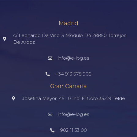
Madrid
c/ Leonardo Da Vinci 5 Modulo D4 28850 Torrejon
De Ardoz
info@e-log.es
+34 913 578 905
Gran Canaría
Josefina Mayor, 45 . P.Ind. El Goro 35219 Telde
info@e-log.es
902 11 33 00