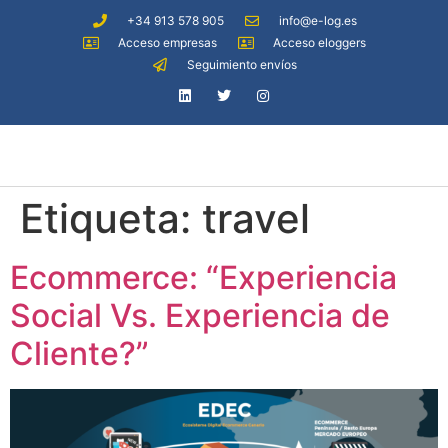
+34 913 578 905
info@e-log.es
Acceso empresas
Acceso eloggers
Seguimiento envíos
Etiqueta:
travel
Ecommerce: “Experiencia
Social Vs. Experiencia de
Cliente?”