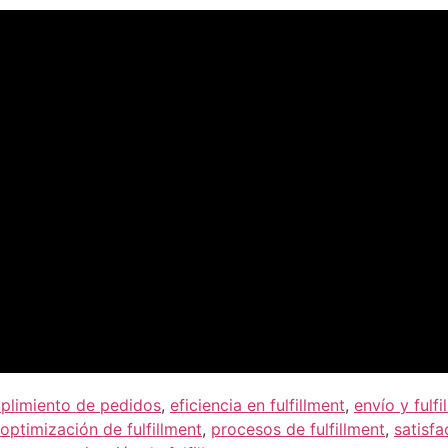
plimiento de pedidos
,
eficiencia en fulfillment
,
envío y fulfi
optimización de fulfillment
,
procesos de fulfillment
,
satisf