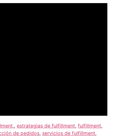
llment.
,
estrategias de fulfillment
,
fulfillment
,
acción de pedidos
,
servicios de fulfillment
,