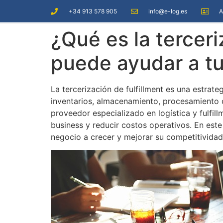
+34 913 578 905
info@e-log.es
A
¿Qué es la tercer
puede ayudar a t
La tercerización de fulfillment es una estrat
inventarios, almacenamiento, procesamiento d
proveedor especializado en logística y fulfil
business y reducir costos operativos. En este
negocio a crecer y mejorar su competitividad