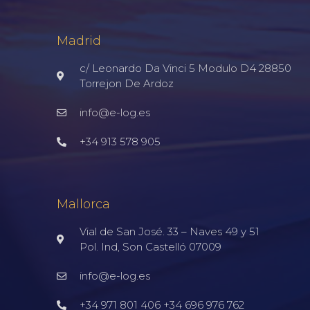
Madrid
c/ Leonardo Da Vinci 5 Modulo D4 28850
Torrejon De Ardoz
info@e-log.es
+34 913 578 905
Mallorca
Vial de San José. 33 – Naves 49 y 51
Pol. Ind, Son Castelló 07009
info@e-log.es
+34 971 801 406 +34 696 976 762