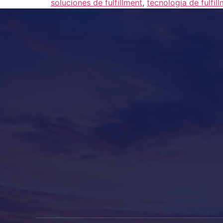
soluciones de fulfillment
,
tecnología de fulfil