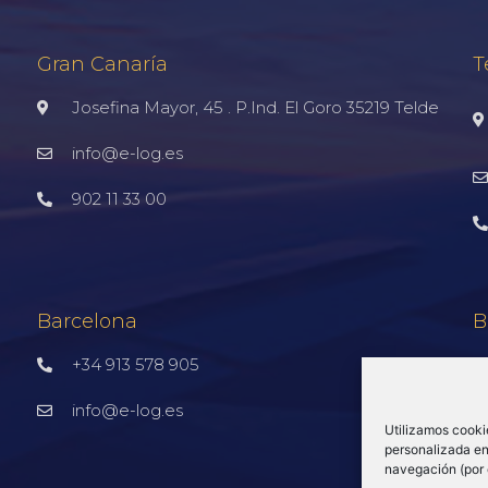
Gran Canaría
T
Josefina Mayor, 45 . P.Ind. El Goro 35219 Telde
info@e-log.es
902 11 33 00
Barcelona
B
+34 913 578 905
info@e-log.es
Utilizamos cooki
personalizada en 
navegación (por 