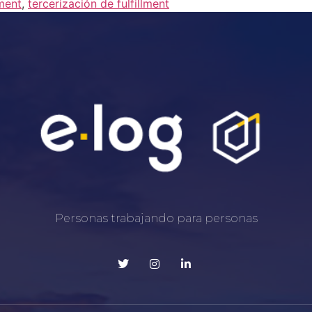
lment
,
tercerización de fulfillment
Personas trabajando para personas