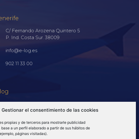
enerife
C/ Fernando Arozena Quintero 5
P. Ind. Costa Sur. 38009
info@e-log.es
902 11 33 00
log
Gestionar el consentimiento de las cookies
es propias y de terceros para mostrarle publicidad
base a un perfil elaborado a partir de sus hábitos de
ejemplo, páginas visitadas).